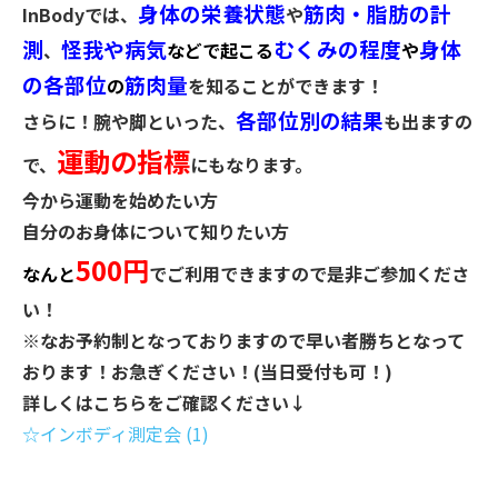
身体の栄養状態
筋肉・脂肪の計
InBodyでは、
や
測
怪我や病気
むくみの程度
身体
、
などで起こる
や
の各部位
筋肉量
の
を知ることができます！
各部位別の結果
さらに！腕や脚といった、
も出ますの
運動の指標
で、
にもなります。
今から運動を始めたい方
自分のお身体について知りたい方
500円
なんと
でご利用できますので是非ご参加くださ
い！
※なお予約制となっておりますので早い者勝ちとなって
おります！お急ぎください！(当日受付も可！)
詳しくはこちらをご確認ください↓
☆インボディ測定会 (1)