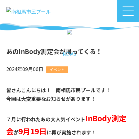
お知らせ
あのInBody測定会が帰ってくる！
NEWS
2024年09月06日
イベント
皆さんこんにちは！ 南相馬市民プールです！
今回は大変重要なお知らせがあります！
InBody測定
７月に行われたあの大人気イベント
会
9月19日
が
に再び実施されます！